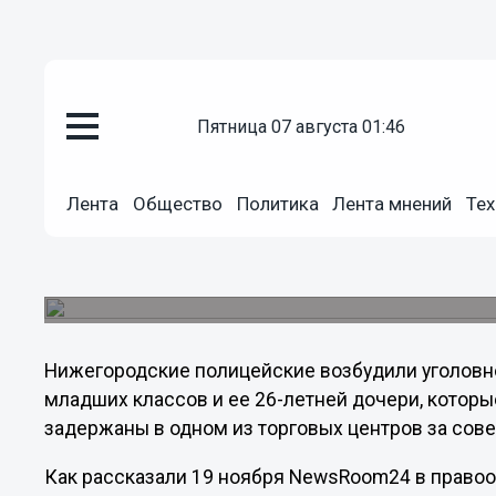
пятница 07 августа 01:46
Происшествия
19.11.2012
22:06
Лента
Общество
Политика
Лента мнений
Тех
В Нижнем Новгороде школьная
обворовать магазин
Женщина вместе с дочерью была задержана.
Нижегородские полицейские возбудили уголовн
младших классов и ее 26-летней дочери, котор
задержаны в одном из торговых центров за сов
Как рассказали 19 ноября NewsRoom24 в право