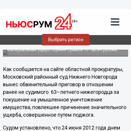
Происшествия
09.11.2012
18:22
Нижегородский пенсионер получил 3
года условно за поджог соседской
Выбрать регион
иномарки
Материальный ущерб оценен суммой 70 тысяч рублей.
Как сообщается на сайте областной прокуратуры,
Московский районный суд Нижнего Новгорода
вынес обвинительный приговор в отношении
ранее не судимого 63–летнего нижегородца за
покушение на умышленное уничтожение
имущества, повлекшее причинение значительного
ущерба, совершенное путем поджога.
Судом установлено, что 24 июня 2012 года днем