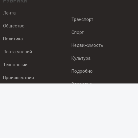
РУБРИКИ
Лента
Транспорт
Общество
Спорт
Политика
Недвижимость
Лента мнений
Культура
Технологии
Подробно
Происшествия
Здоровье
Экономика
ПОДПИСКА
Подпишись на рассылку NEWSROOM24
и будь
в курсе новостей в своём городе: