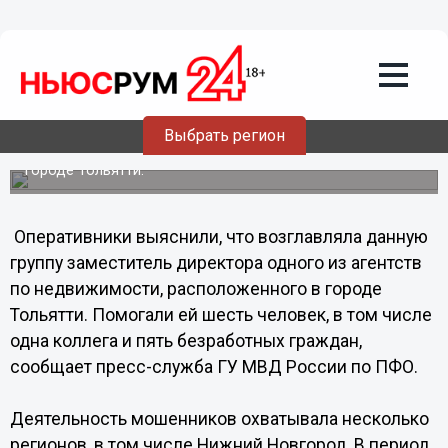
08.11.2012
09:09
Жителям ПФО, обманутым «черными
риэлторами», вернули 37 миллионов
Ленинский районный суд Нижнего Новгорода вынес
приговор группе мошенников, преступную деятельность
Выбрать регион
которой пресекли оперативники межрегионального
оперативно-разыскного отдела ГУ МВД России по ПФО в
городе Тольятти.
Оперативники выяснили, что возглавляла данную
группу заместитель директора одного из агентств
по недвижимости, расположенного в городе
Тольятти. Помогали ей шесть человек, в том числе
одна коллега и пять безработных граждан,
сообщает пресс-служба ГУ МВД России по ПФО.
Деятельность мошенников охватывала несколько
регионов, в том числе Нижний Новгород. В период