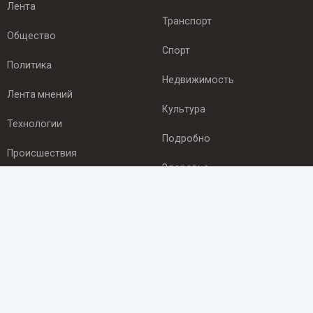
Лента
Транспорт
Общество
Спорт
Политика
Недвижимость
Лента мнений
Культура
Технологии
Подробно
Происшествия
Здоровье
Экономика
ПОДПИСКА
Подпишись на рассылку NEWSROOM24
и будь
в курсе новостей в своём городе:
Подписаться