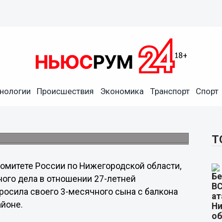
нологии
Происшествия
Экономика
Транспорт
Спорт
ить мать, которая
и ребенка завершено.
Т
омитете России по Нижегородской области,
ого дела в отношении 27-летней
бросила своего 3-месячного сына с балкона
айоне.