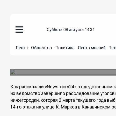
суббота 08 августа 14:31
Происшествия
20.09.2012
19:38
Лента
Общество
Политика
Лента мнений
Тех
В Нижнем Новгороде будут суд
выбросила сына с 14-го этажа
Расследование уголовного дела по факту гибел
Как рассказали «Newsroom24» в следственном к
их ведомство завершило расследование уголовн
нижегородки, которая 2 марта текущего года вы
14-го этажа на улице К. Маркса в Канавинском р