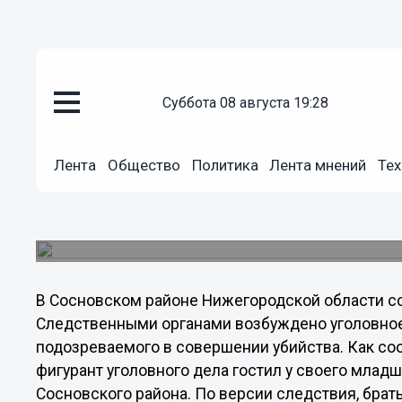
суббота 08 августа 19:28
Происшествия
Лента
Общество
Политика
Лента мнений
Тех
12.09.2012
09:40
Семейная ссора завершилась 
В Нижегородской области расследуется уголовн
В Сосновском районе Нижегородской области сс
Следственными органами возбуждено уголовное
подозреваемого в совершении убийства. Как со
фигурант уголовного дела гостил у своего млад
Сосновского района. По версии следствия, брат