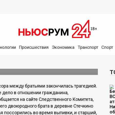
нологии
Происшествия
Экономика
Транспорт
Спорт
поножовщиной
ое дело, связанное с убийством.
Т
ора между братьями закончилась трагедией.
 дело в отношении гражданина,
общается на сайте Следственного Комитета,
шего двоюродного брата в деревне Стечкино
ья поссорились во время выпивки, и старший,