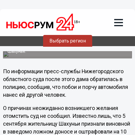
06.09.2012
22:05
Жительница Нижегородской области
калечила себя, чтобы отомстить
родственникам сожителя
Для этого она села за руль своего автомобиля и,
Выбрать регион
разогнавшись, въехала в гараж. При этом ревнивица
ударилась о рулевое колесо. События происходили в
Шахунье.
По информации пресс-службы Нижегородского
областного суда после этого дама обратилась в
полицию, сообщив, что побои и порчу автомобиля
нанес ей другой человек.
О причинах неожиданно возникшего желания
отомстить суд не сообщил. Известно лишь, что 5
сентября жительницу Шахуньи признали виновной
в заведомо ложном доносе и оштрафовали на 10