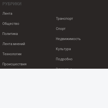
РУБРИКИ
Лента
Транспорт
Общество
Спорт
Политика
Недвижимость
Лента мнений
Культура
Технологии
Подробно
Происшествия
Здоровье
Экономика
ПОДПИСКА
Подпишись на рассылку NEWSROOM24
и будь
в курсе новостей в своём городе: