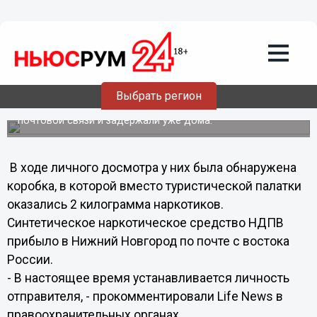
Происшествия
02.07.2012
19:57
В Нижнем задержали партию
наркотиков в туристической палатке
Выбрать регион
Курьеров, снабжавших нижегородцев наркотиками,
полицейские осторожно вели от самого отделения
почтовой связи и задержали уже дома.
В ходе личного досмотра у них была обнаружена
коробка, в которой вместо туристической палатки
оказались 2 килограмма наркотиков.
Синтетическое наркотическое средство НДПВ
прибыло в Нижний Новгород по почте с востока
России.
- В настоящее время устанавливается личность
отправителя, - прокомментировали Life News в
правоохранительных органах.