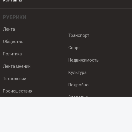
Контакты
РУБРИКИ
Лента
Транспорт
Общество
Спорт
Политика
Недвижимость
Лента мнений
Культура
Технологии
Подробно
Происшествия
Здоровье
Экономика
ПОДПИСКА
Подпишись на рассылку NEWSROOM24
и будь
в курсе новостей в своём городе: