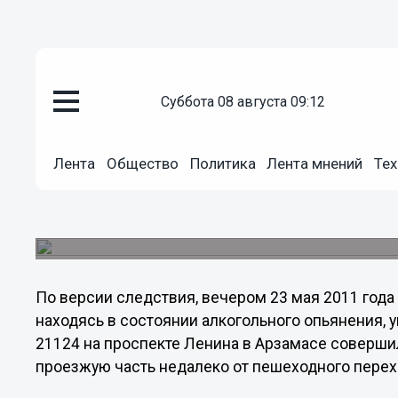
Происшествия
суббота 08 августа 09:12
30.08.2011
23:34
В Арзамасе под суд пойдет по
беременную женщину
Лента
Общество
Политика
Лента мнений
Тех
В Арзамасе перед судом предстанет бывший со
совершении ДТП, в котором погибла беременна
сообщает Следственный комитет региона.
По версии следствия, вечером 23 мая 2011 года
находясь в состоянии алкогольного опьянения,
21124 на проспекте Ленина в Арзамасе соверши
проезжую часть недалеко от пешеходного перех