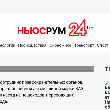
лицейский, насмерть сбивший
нологии
Происшествия
Экономика
Транспорт
Спорт
трудник уголовного розыска, обвиняемый в
я женщина и пострадал ее 6-летний сын,
Т
 сотрудник правоохранительных органов,
 управляя личной автомашиной марки ВАЗ
л наезд на пешеходов, переходящих
ода.