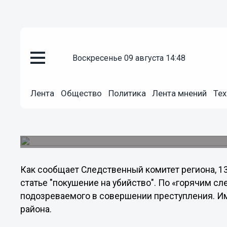
воскресенье 09 августа 14:48
Происшествия
16.08.2011
00:09
В Нижегородской области под
Лента
Общество
Политика
Лента мнений
Тех
Вечером 12 августа в Тонкинскую ЦРБ с много
летний местный житель, которого на автотрассе
затем один из нападавших облил бензином и по
Как сообщает Следственный комитет региона, 13
статье "покушение на убийство". По «горячим сл
подозреваемого в совершении преступления. Им
района.