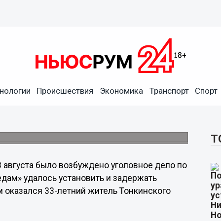
ожгли мужчину
нологии
Происшествия
Экономика
Транспорт
Спорт
численными ожогами тела поступил 42-
 Шахунья - Тонкино избили неизвестные, а
джег.
Т
 августа было возбуждено уголовное дело по
едам» удалось установить и задержать
 оказался 33-летний житель Тонкинского