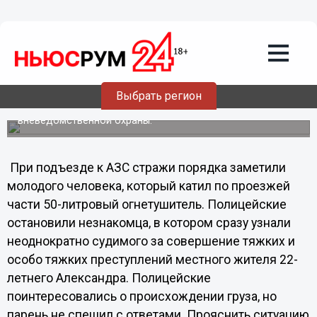
15.07.2011
18:39
Нижегородца задержали за кражу 50-
литрового огнетушителя с АЗС
На пульт централизованного наблюдения поступил
сигнал «тревога» с автозаправочной станции,
Выбрать регион
находящейся на проспекте Гагарина. По указанному
адресу был незамедлительно направлен экипаж
вневедомственной охраны.
При подъезде к АЗС стражи порядка заметили
молодого человека, который катил по проезжей
части 50-литровый огнетушитель. Полицейские
остановили незнакомца, в котором сразу узнали
неоднократно судимого за совершение тяжких и
особо тяжких преступлений местного жителя 22-
летнего Александра. Полицейские
поинтересовались о происхождении груза, но
парень не спешил с ответами. Прояснить ситуацию