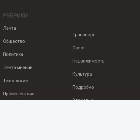
РУБРИКИ
Лента
Транспорт
Общество
Спорт
Политика
Недвижимость
Лента мнений
Культура
Технологии
Подробно
Происшествия
Здоровье
Экономика
ПОДПИСКА
Подпишись на рассылку NEWSROOM24
и будь
в курсе новостей в своём городе: