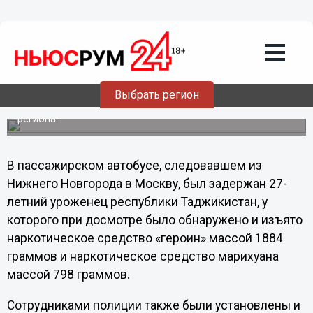
07.07.2011
19:40
Уроженец Таджикистана задержан с
партией марихуаны и героина в
Дзержинске
Выбрать регион
Задержание произошло вчера, 6 июля, около 10:00 на
402 километре трассы Москва-Уфа, сообщает ГУВД
региона.
В пассажирском автобусе, следовавшем из
Нижнего Новгорода в Москву, был задержан 27-
летний уроженец республики Таджикистан, у
которого при досмотре было обнаружено и изъято
наркотическое средство «героин» массой 1884
граммов и наркотическое средство марихуана
массой 798 граммов.
Сотрудниками полиции также были установлены и