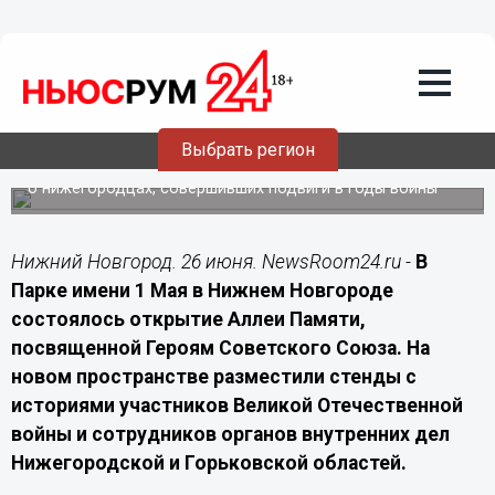
Культура
26.06.2026
17:20
В Нижнем Новгороде открыли Аллею
Памяти в честь Героев Советского
Союза
Выбрать регион
В Парке имени 1 Мая установили стенды с информацией
о нижегородцах, совершивших подвиги в годы войны
Нижний Новгород. 26 июня. NewsRoom24.ru -
В
Парке имени 1 Мая в Нижнем Новгороде
состоялось открытие Аллеи Памяти,
посвященной Героям Советского Союза. На
новом пространстве разместили стенды с
историями участников Великой Отечественной
войны и сотрудников органов внутренних дел
Нижегородской и Горьковской областей.