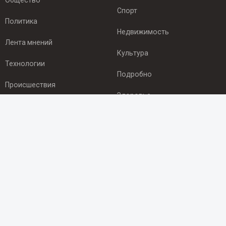
Общество
Спорт
Политика
Недвижимость
Лента мнений
Культура
Технологии
Подробно
Происшествия
Здоровье
Экономика
ПОДПИСКА
Подпишись на рассылку NEWSROOM24
и будь
в курсе новостей в своём городе:
Подписаться