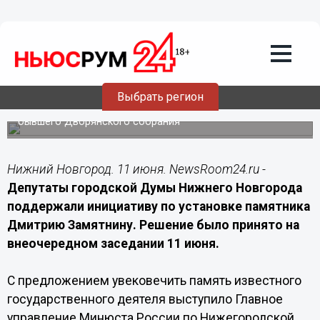
11.06.2026
15:00
Памятник министру юстиции Дмитрию
Замятнину появится в Нижнем
Новгороде
Выбрать регион
Мемориал выдающемуся государственному деятелю
планируют разместить рядом с историческим зданием
бывшего Дворянского собрания
Нижний Новгород. 11 июня. NewsRoom24.ru -
Депутаты городской Думы Нижнего Новгорода
поддержали инициативу по установке памятника
Дмитрию Замятнину. Решение было принято на
внеочередном заседании 11 июня.
С предложением увековечить память известного
государственного деятеля выступило Главное
управление Минюста России по Нижегородской