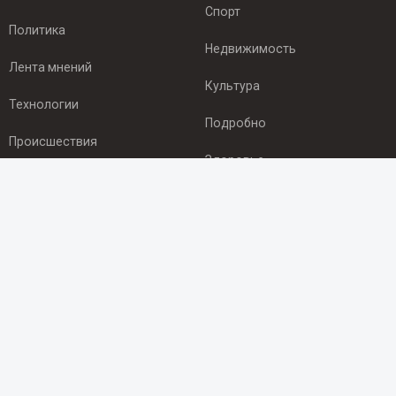
Спорт
Политика
Недвижимость
Лента мнений
Культура
Технологии
Подробно
Происшествия
Здоровье
Экономика
ПОДПИСКА
Подпишись на рассылку NEWSROOM24
и будь
в курсе новостей в своём городе:
Подписаться