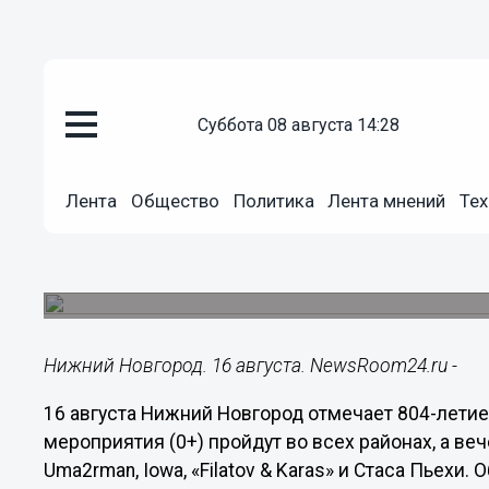
суббота 08 августа 14:28
Культура
16.08.2025
15:51
Лента
Общество
Политика
Лента мнений
Тех
Uma2rman, Iowa и Стас Пьеха 
День города
804-летие города отметят концертами, мастер-
Нижний Новгород. 16 августа. NewsRoom24.ru -
16 августа Нижний Новгород отмечает 804-лети
мероприятия (0+) пройдут во всех районах, а в
Uma2rman, Iowa, «Filatov & Karas» и Стаса Пьехи