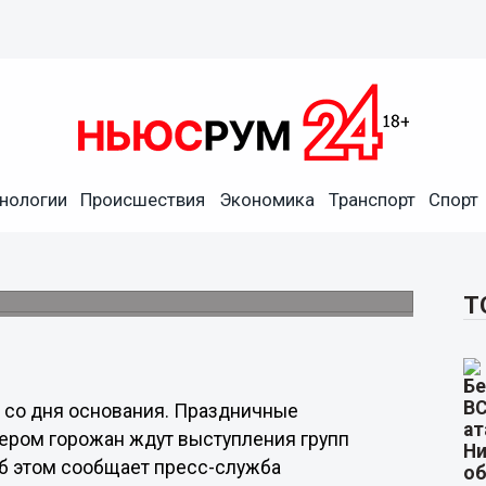
нологии
Происшествия
Экономика
Транспорт
Спорт
сыграют для нижегородцев в
классами и интерактивными программами.
Т
е со дня основания. Праздничные
ечером горожан ждут выступления групп
. Об этом сообщает пресс-служба