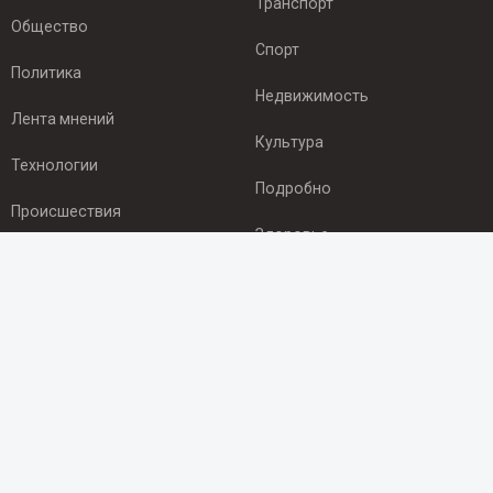
Транспорт
Общество
Спорт
Политика
Недвижимость
Лента мнений
Культура
Технологии
Подробно
Происшествия
Здоровье
Экономика
ПОДПИСКА
Подпишись на рассылку NEWSROOM24
и будь
в курсе новостей в своём городе:
Подписаться