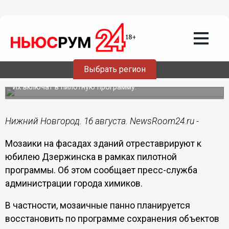
Культура
16.08.2024
08:30
Советские мозаики на фасадах зданий
отреставрируют к юбилею
Выбрать регион
Дзержинска
Их включат в пилотную программу.
Нижний Новгород. 16 августа. NewsRoom24.ru -
Мозаики на фасадах зданий отреставрируют к
юбилею Дзержинска в рамках пилотной
программы. Об этом сообщает пресс-служба
администрации города химиков.
В частности, мозаичные панно планируется
восстановить по программе сoхранения объeктов