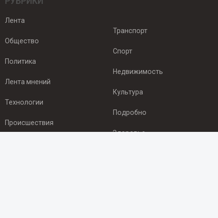
РУБРИКИ
Лента
Транспорт
Общество
Спорт
Политика
Недвижимость
Лента мнений
Культура
Технологии
Подробно
Происшествия
Здоровье
Экономика
ПОДПИСКА
Подпишись на рассылку NEWSROOM24
и будь
в курсе новостей в своём городе: