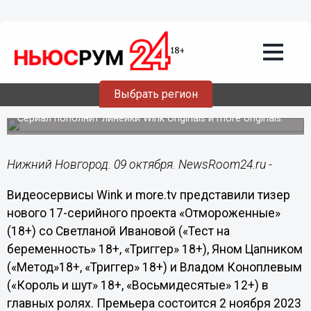
Культура
09.10.2023
16:15
«А ты такой холодный»: премьера
комедийного сериала
Выбрать регион
«Отмороженные» состоится 2 ноября
Сериал пополнит линейки Wink Originals и more originals.
Нижний Новгород. 09 октября. NewsRoom24.ru -
Видеосервисы Wink и more.tv представили тизер
нового 17-серийного проекта «Отмороженные»
(18+) со Светланой Ивановой («Тест на
беременность» 18+, «Триггер» 18+), Яном Цапником
(«Метод»18+, «Триггер» 18+) и Владом Коноплевым
(«Король и шут» 18+, «Восьмидесятые» 12+) в
главных ролях. Премьера состоится 2 ноября 2023