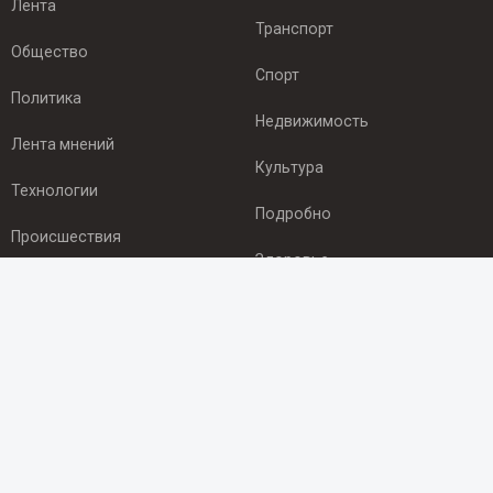
Лента
Транспорт
Общество
Спорт
Политика
Недвижимость
Лента мнений
Культура
Технологии
Подробно
Происшествия
Здоровье
Экономика
ПОДПИСКА
Подпишись на рассылку NEWSROOM24
и будь
в курсе новостей в своём городе:
Подписаться