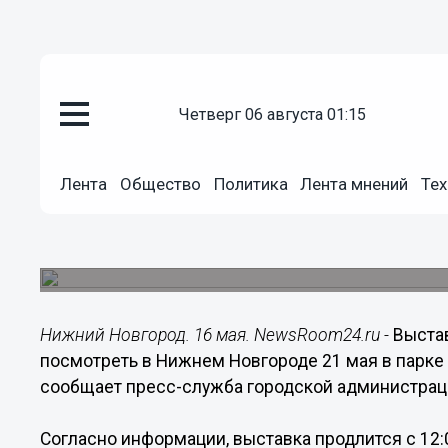
четверг 06 августа 01:15
Культура
16.05.2023
18:09
Лента
Общество
Политика
Лента мнений
Тех
Выставка ретроавтомобилей с
Новгорода 21 мая
Её можно будет посетить в парке Станкозавода.
Нижний Новгород. 16 мая. NewsRoom24.ru -
Выста
посмотреть в Нижнем Новгороде 21 мая в парке 
сообщает пресс-служба городской администрац
Согласно информации, выставка продлится с 12:0