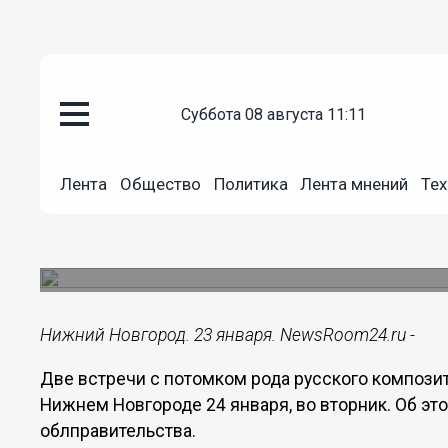
суббота 08 августа 11:11
Культура
23.01.2023
19:07
Лента
Общество
Политика
Лента мнений
Тех
Встречи с потомком Чайковск
Новгороде 24 января
Для участия необходима регистрация.
Нижний Новгород. 23 января. NewsRoom24.ru -
Две встречи с потомком рода русского компози
Нижнем Новгороде 24 января, во вторник. Об э
облправительства.