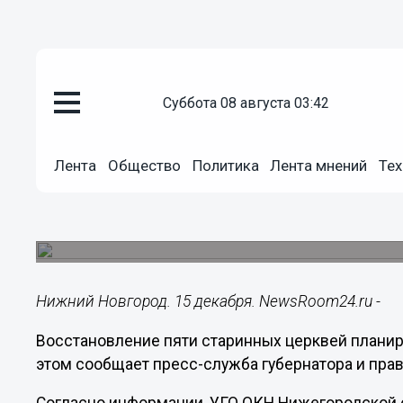
суббота 08 августа 03:42
Культура
15.12.2022
18:34
Лента
Общество
Политика
Лента мнений
Тех
Пять старинных церквей восст
Нижегородской области
Здания обладают исторической и архитектурной
Нижний Новгород. 15 декабря. NewsRoom24.ru -
Восстановление пяти старинных церквей планир
этом сообщает пресс-служба губернатора и прав