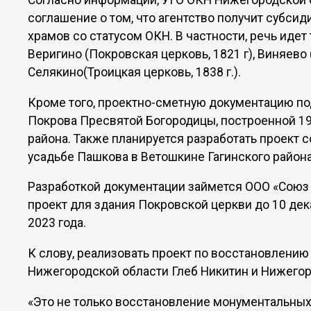
Согласно информации, УГО ОКН Нижегородской 
соглашение о том, что агентство получит субси
храмов со статусом ОКН. В частности, речь идет
Веригино (Покровская церковь, 1821 г), Виняево 
Селякино(Троицкая церковь, 1838 г.).
Кроме того, проектно-сметную документацию по
Покрова Пресвятой Богородицы, построенной 19
района. Также планируется разработать проект 
усадьбе Пашкова в Ветошкине Гагинского района
Разработкой документации займется ООО «Союз
проект для здания Покровской церкви до 10 дека
2023 года.
К слову, реализовать проект по восстановлению
Нижегородской области Глеб Никитин и Нижегор
«Это не только восстановление монументальных