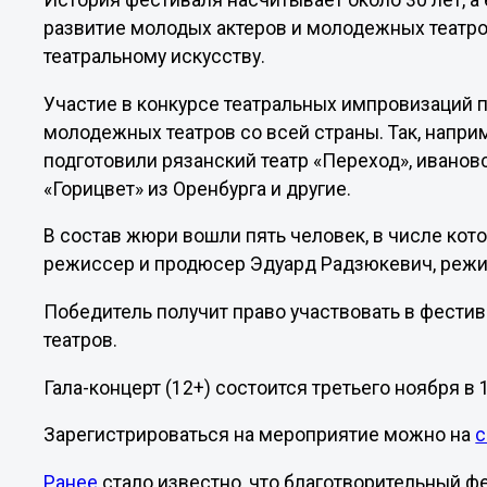
История фестиваля насчитывает около 30 лет, а
развитие молодых актеров и молодежных театров
театральному искусству.
Участие в конкурсе театральных импровизаций 
молодежных театров со всей страны. Так, напри
подготовили рязанский театр «Переход», ивановс
«Горицвет» из Оренбурга и другие.
В состав жюри вошли пять человек, в числе кото
режиссер и продюсер Эдуард Радзюкевич, режис
Победитель получит право участвовать в фести
театров.
Гала-концерт (12+) состоится третьего ноября в
Зарегистрироваться на мероприятие можно на
с
Ранее
стало известно, что благотворительный ф