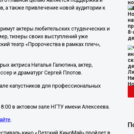
 его главной целью является поддержка и
, а также привлечение новой аудитории к
примут актеры любительских студенческих и
мер, тизеры своих выступлений уже
кий театр «Пророчества в рамках плеч»,
рых актриса Наталья Галютина, актер,
сер и драматург Сергей Плотов.
вале капустников для профессиональных
 18:00 в актовом зале НГТУ имени Алексеева.
айте
.
П
естиваль кино «Детский КиноМай» пройдет в