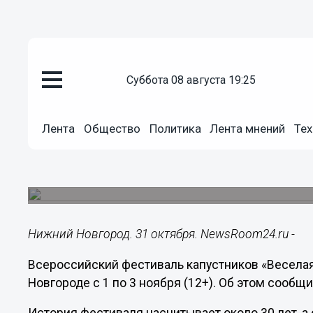
суббота 08 августа 19:25
Культура
31.10.2022
18:53
Лента
Общество
Политика
Лента мнений
Тех
Всероссийский фестиваль капу
Новгороде с 1 по 3 ноября
Участие в нем примут любительские театры.
Нижний Новгород. 31 октября. NewsRoom24.ru -
Всероссийский фестиваль капустников «Веселая
Новгороде с 1 по 3 ноября (12+). Об этом сооб