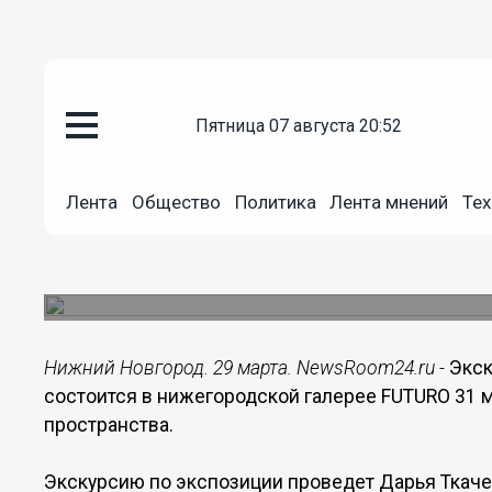
пятница 07 августа 20:52
Культура
29.03.2022
18:56
Лента
Общество
Политика
Лента мнений
Тех
Экскурсия по выставке «Следы
Нижнем Новгороде 31 марта
Работы кировского художника размещены в га
Нижний Новгород. 29 марта. NewsRoom24.ru -
Экск
состоится в нижегородской галерее FUTURO 31 м
пространства.
Экскурсию по экспозиции проведет Дарья Ткачева