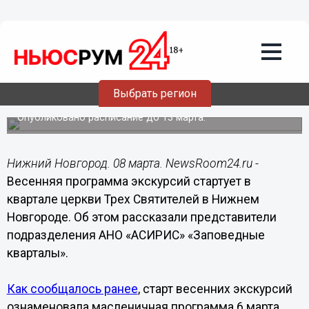
Культура
08.03.2022
10:35
Весенняя программа экскурсий
стартует в квартале церкви Трех
Выбрать регион
Святителей
Опубликовано расписание до 13 марта.
Нижний Новгород. 08 марта. NewsRoom24.ru -
Весенняя программа экскурсий стартует в
квартале церкви Трех Святителей в Нижнем
Новгороде. Об этом рассказали представители
подразделения АНО «АСИРИС» «Заповедные
кварталы».
Как сообщалось ранее
, старт весенних экскурсий
ознаменовала масленичная программа 6 марта.