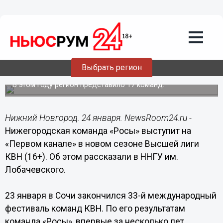
Культура
24.01.2022
15:19
Нижегородская команда КВН «Росы»
Выбрать регион
вернется на Первый канал
В этом году регион представило 17 команд.
Нижний Новгород. 24 января. NewsRoom24.ru -
Нижегородская команда «Росы» выступит на
«Первом канале» в новом сезоне Высшей лиги
КВН (16+). Об этом рассказали в ННГУ им.
Лобачевского.
23 января в Сочи закончился 33-й международный
фестиваль команд КВН. По его результатам
команда «Росы», впервые за несколько лет