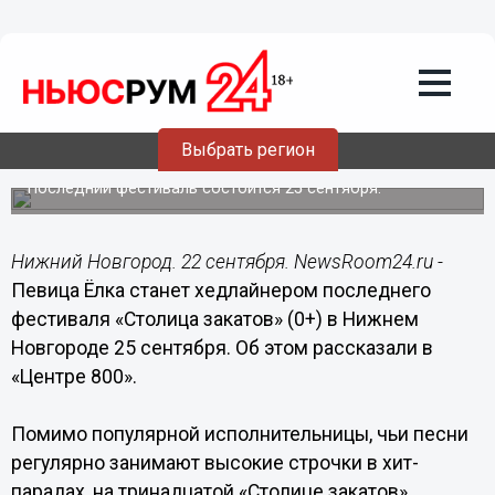
Культура
22.09.2021
13:43
Певица Ёлка выступит на финальной
«Столице закатов» в Нижнем
Выбрать регион
Новгороде
Последний фестиваль состоится 25 сентября.
Нижний Новгород. 22 сентября. NewsRoom24.ru -
Певица Ёлка станет хедлайнером последнего
фестиваля «Столица закатов» (0+) в Нижнем
Новгороде 25 сентября. Об этом рассказали в
«Центре 800».
Помимо популярной исполнительницы, чьи песни
регулярно занимают высокие строчки в хит-
парадах, на тринадцатой «Столице закатов»