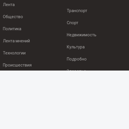
Лента
Транспорт
Общество
Спорт
Политика
Недвижимость
Лента мнений
Культура
Технологии
Подробно
Происшествия
Здоровье
Экономика
ПОДПИСКА
Подпишись на рассылку NEWSROOM24
и будь
в курсе новостей в своём городе:
Подписаться