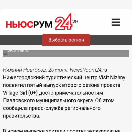
Культура
25.07.2021
12:07
Новый ролик туристического центра
Visit Nizhny посвящён Павловскому
округу
Выбрать регион
Видео находится в свободном доступе в группе
ВКонтакте.
Нижний Новгород. 25 июля. NewsRoom24.ru -
Нижегородскиий туристический центр Visit Nizhny
посвятил пятый выпуск второго сезона проекта
Village Girl (0+) достопримечательностям
Павловского муниципального округа. Об этом
сообщила пресс-служба регионального
правительства.
В новом выпуске зрители посетят экскурсию на