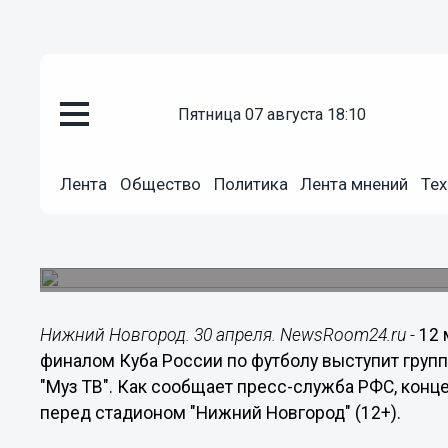
пятница 07 августа 18:10
Культура
30.04.2021
21:45
Лента
Общество
Политика
Лента мнений
Тех
Группа «Пицца» выступит в Ни
финалом Кубка России
Концерт состоится 12 мая.
Нижний Новгород. 30 апреля. NewsRoom24.ru -
12 
финалом Куба России по футболу выступит груп
"Муз ТВ". Как сообщает пресс-служба РФС, конц
перед стадионом "Нижний Новгород" (12+).