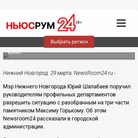
Культура
29.03.2021
16:24
Мэрия Нижнего Новгорода разберется
в ситуации с расчлененным
памятником Горькому
Выбрать регион
Варианты решения вопроса предложат в ближайшее
время.
Нижний Новгород. 29 марта. NewsRoom24.ru -
Мэр Нижнего Новгорода Юрий Шалабаев поручил
руководителям профильных департаментов
разрешить ситуацию с разобранным на три части
памятником Максиму Горькому. Об этом
Newsroom24 рассказали в городской
администрации.