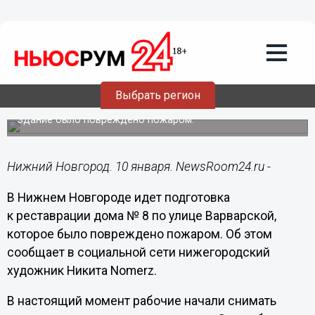
Культура
10.01.2021
09:22
В центре Нижнего Новгорода началась
Выбрать регион
реставрация здания на Варварской
Здание было повреждено пожаром.
Нижний Новгород. 10 января. NewsRoom24.ru -
В Нижнем Новгороде идет подготовка
к реставрации дома № 8 по улице Варварской,
которое было повреждено пожаром. Об этом
сообщает в социальной сети нижегородский
художник Никита Nomerz.
В настоящий момент рабочие начали снимать