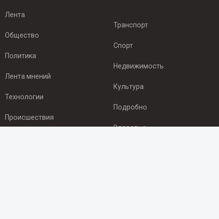
Лента
Транспорт
Общество
Спорт
Политика
Недвижимость
Лента мнений
Культура
Технологии
Подробно
Происшествия
Здоровье
Экономика
ПОДПИСКА
Подпишись на рассылку NEWSROOM24
и будь
в курсе новостей в своём городе: