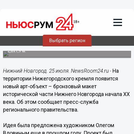
Культура
25.07.2020
16:34
Бронзовый макет исторического
Нижнего установят в кремле
Выбрать регион
Размеры памятника старому городу составят примерно
2,8x1,9 м.
Нижний Новгород. 25 июля. NewsRoom24.ru -
На
территории Нижегородского кремля появится
новый арт-объект – бронзовый макет
исторической части Нижнего Новгорода начала XX
века. Об этом сообщает пресс-служба
регионального правительства.
Идея была предложена художником Олегом
Вдовиным еще в прошлом году. Проект был