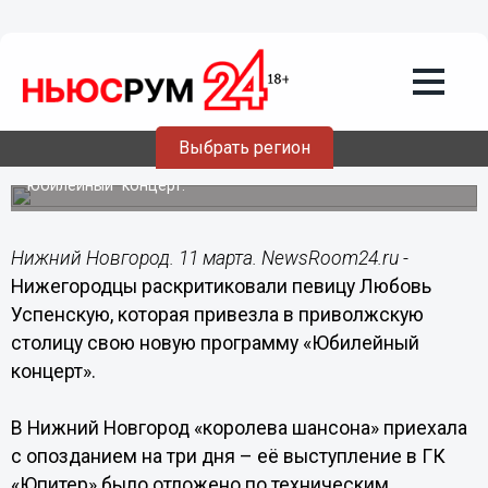
Культура
11.03.2020
08:12
Нижегородцы не узнали Любовь
Успенскую
Выбрать регион
«Королева шансона» дала в Нижнем
юбилейный концерт.
Нижний Новгород. 11 марта. NewsRoom24.ru -
Нижегородцы раскритиковали певицу Любовь
Успенскую, которая привезла в приволжскую
столицу свою новую программу «Юбилейный
концерт».
В Нижний Новгород «королева шансона» приехала
с опозданием на три дня – её выступление в ГК
«Юпитер» было отложено по техническим