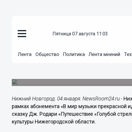
пятница 07 августа 11:03
Культура
04.01.2020
13:33
Лента
Общество
Политика
Лента мнений
Тех
Нижегородский русский народ
сказку «Путешествие «Голубой
Сопровождать сказку будет музыка Мендельсон
Нижний Новгород. 04 января. NewsRoom24.ru -
Ниж
рамках абонемента «В мир музыки прекрасной и
сказку Дж. Родари «Путешествие «Голубой стрел
культуры Нижегородской области.