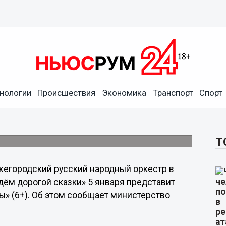
нологии
Происшествия
Экономика
Транспорт
Спорт
ный оркестр представит
 стрелы»
а и Россини.
Т
егородский русский народный оркестр в
дём дорогой сказки» 5 января представит
ы» (6+). Об этом сообщает министерство