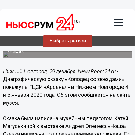
Культура
29.12.2019
20:32
Диаграфическую сказку «Колодец со
звездами» покажут в ГЦСИ «Арсенал»
Выбрать регион
Сказка была написана к выставке Андрея Оленева
«Ноша».
Нижний Новгород. 29 декабря. NewsRoom24.ru -
Диаграфическую сказку «Колодец со звездами»
покажут в ГЦСИ «Арсенал» в Нижнем Новгороде 4
и 5 января 2020 года. Об этом сообщается на сайте
музея.
Сказка была написана музейным педагогом Катей
Магуськиной к выставке Андрея Оленева «Ноша».
Сказка написана по произведениям художника. По