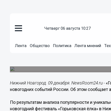
четверг 06 августа 10:27
Культура
09.12.2019
11:20
Лента
Общество
Политика
Лента мнений
Тех
«Горьковская ёлка» вошла в Т
событий России
Фестиваль стартует в Нижнем Новгороде с 14 д
Нижний Новгород. 09 декабря. NewsRoom24.ru -
«Г
новогодних событий России. Об этом сообщает а
По результатам анализа популярности и уникаль
новогодний фестиваль «Горьковская ёлка» в Ни