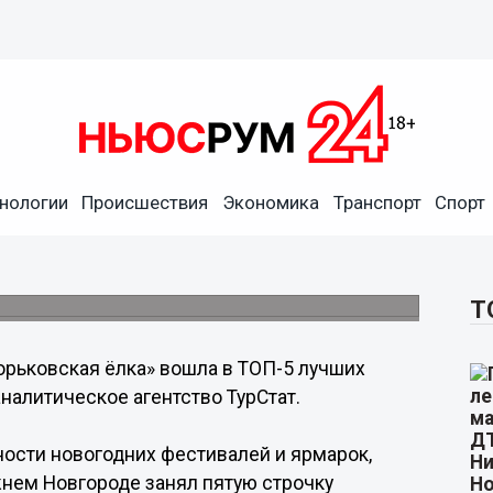
нологии
Происшествия
Экономика
Транспорт
Спорт
ОП-5 лучших новогодних
екабря.
Т
орьковская ёлка» вошла в ТОП-5 лучших
налитическое агентство ТурСтат.
ности новогодних фестивалей и ярмарок,
жнем Новгороде занял пятую строчку