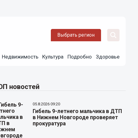
Выбрать регион
Недвижимость
Культура
Подробно
Здоровье
ОП новостей
05.8.2026 09:20
Гибель 9-летнего мальчика в ДТП
в Нижнем Новгороде проверяет
прокуратура