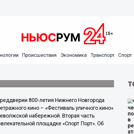
должится в Нижнем
нологии
Происшествия
Экономика
Транспорт
Спорт
т спортивно-развлекательная площадка
Т
преддверии 800-летия Нижнего Новгорода
етражного кино – «Фестиваль уличного кино»
неволжской набережной. Вторая часть
звлекательной площадке «Спорт Порт». Об