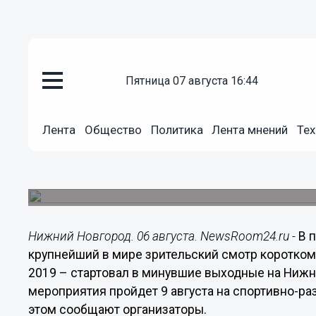
Культура
пятница 07 августа 16:44
06.08.2019
21:23
Фестиваль уличного кино про
Лента
Общество
Политика
Лента мнений
Тех
Новгороде 9 августа
Местом проведения фестиваля в этот раз стане
«Спорт Порт».
Нижний Новгород. 06 августа. NewsRoom24.ru -
В 
крупнейший в мире зрительский смотр коротком
2019 – стартовал в минувшие выходные на Ниж
мероприятия пройдет 9 августа на спортивно-ра
этом сообщают организаторы.