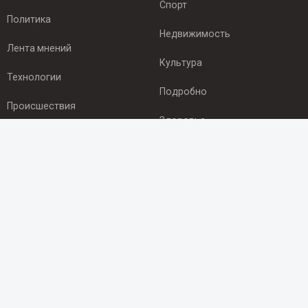
Спорт
Политика
Недвижимость
Лента мнений
Культура
Технологии
Подробно
Происшествия
Здоровье
Экономика
ПОДПИСКА
Подпишись на рассылку NEWSROOM24
и будь
в курсе новостей в своём городе:
Подписаться
© 2012 - 2025 ООО "Ньюсрум" (ИА Newsroom24 (Ньюсрум24).