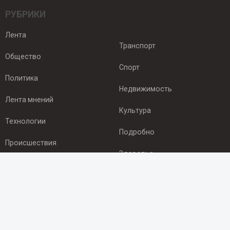
РУБРИКИ
Лента
Транспорт
Общество
Спорт
Политика
Недвижимость
Лента мнений
Культура
Технологии
Подробно
Происшествия
Здоровье
Экономика
ПОДПИСКА
Подпишись на рассылку NEWSROOM24
и будь
в курсе новостей в своём городе: