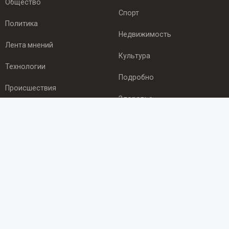
Общество
Спорт
Политика
Недвижимость
Лента мнений
Культура
Технологии
Подробно
Происшествия
Здоровье
Экономика
ПОДПИСКА
Подпишись на рассылку NEWSROOM24
и будь
в курсе новостей в своём городе:
Подписаться