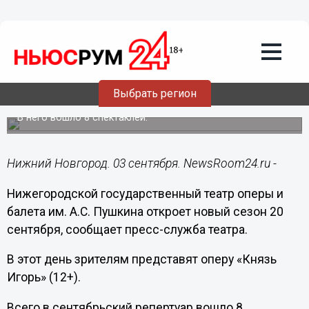
Культура
03.09.2018
17:03
Театр оперы и балета обнародовал
Выбрать регион
репертуар на сентябрь
В него вошло 8 спектаклей.
Нижний Новгород. 03 сентября. NewsRoom24.ru -
Нижегородской государственный театр оперы и
балета им. А.С. Пушкина откроет новый сезон 20
сентября, сообщает пресс-служба театра.
В этот день зрителям представят оперу «Князь
Игорь» (12+).
Всего в сентябрьский репертуар вошло 8