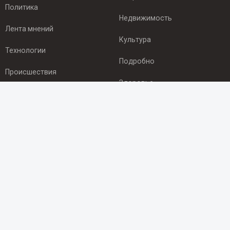
Политика
Недвижимость
Лента мнений
Культура
Технологии
Подробно
Происшествия
Здоровье
Экономика
ПОДПИСКА
Подпишись на рассылку NEWSROOM24
и будь
в курсе новостей в своём городе:
Подписаться
© 2012 - 2025 ООО "Ньюсрум" (ИА Newsroom24 (Ньюсрум24).
Учредитель — ООО "Ньюсрум"