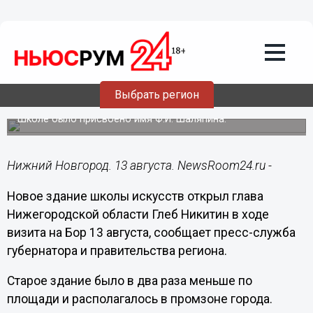
Культура
13.08.2018
10:32
Никитин открыл новое здание детской
Выбрать регион
школы искусств на Бору
Школе было присвоено имя Ф.И. Шаляпина.
Нижний Новгород. 13 августа. NewsRoom24.ru -
Новое здание школы искусств открыл глава
Нижегородской области Глеб Никитин в ходе
визита на Бор 13 августа, сообщает пресс-служба
губернатора и правительства региона.
Старое здание было в два раза меньше по
площади и располагалось в промзоне города.