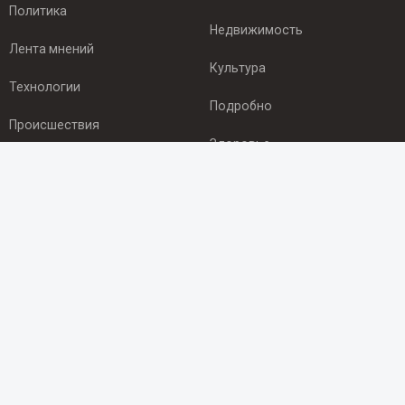
Политика
Недвижимость
Лента мнений
Культура
Технологии
Подробно
Происшествия
Здоровье
Экономика
ПОДПИСКА
Подпишись на рассылку NEWSROOM24
и будь
в курсе новостей в своём городе:
Подписаться
© 2012 - 2025 ООО "Ньюсрум" (ИА Newsroom24 (Ньюсрум24).
Учредитель — ООО "Ньюсрум"