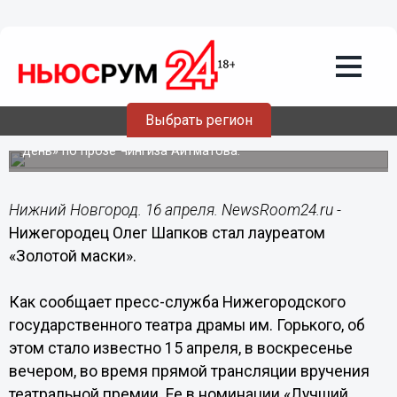
Культура
16.04.2018
22:45
Нижегородец Олег Шапков стал
лауреатом театральной премии
«Золотая маска»
Выбрать регион
Он сыграл две роли в спектакле «И дольше века длится
день» по прозе Чингиза Айтматова.
Нижний Новгород. 16 апреля. NewsRoom24.ru -
Нижегородец Олег Шапков стал лауреатом
«Золотой маски».
Как сообщает пресс-служба Нижегородского
государственного театра драмы им. Горького, об
этом стало известно 15 апреля, в воскресенье
вечером, во время прямой трансляции вручения
театральной премии. Ее в номинации «Лучший