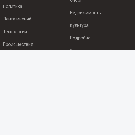
Спорт
Политика
Недвижимость
Лента мнений
Культура
Технологии
Подробно
Происшествия
Здоровье
Экономика
ПОДПИСКА
Подпишись на рассылку NEWSROOM24
и будь
в курсе новостей в своём городе:
Подписаться
© 2012 - 2025 ООО "Ньюсрум" (ИА Newsroom24 (Ньюсрум24).