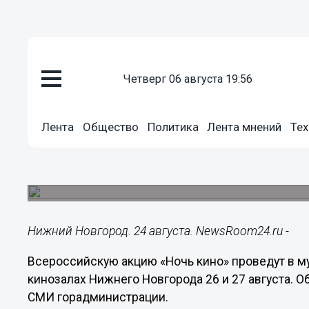
четверг 06 августа 19:56
Культура
Лента
Общество
Политика
Лента мнений
Тех
24.08.2017
02:10
Опубликована программа «Ноч
Нижегородцев приглашают на кинопросмотры, 
Нижний Новгород. 24 августа. NewsRoom24.ru -
Всероссийскую акцию «Ночь кино» проведут в м
кинозалах Нижнего Новгорода 26 и 27 августа. О
СМИ горадминистрации.