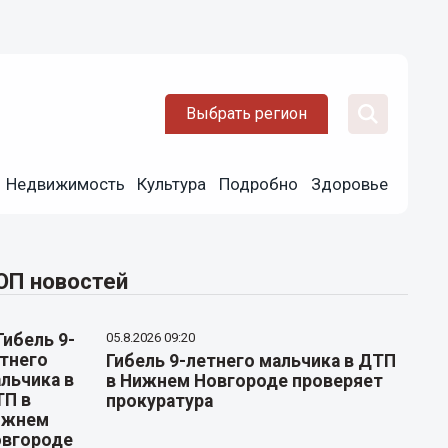
Выбрать регион
Недвижимость
Культура
Подробно
Здоровье
ОП новостей
05.8.2026 09:20
Гибель 9-летнего мальчика в ДТП
в Нижнем Новгороде проверяет
прокуратура