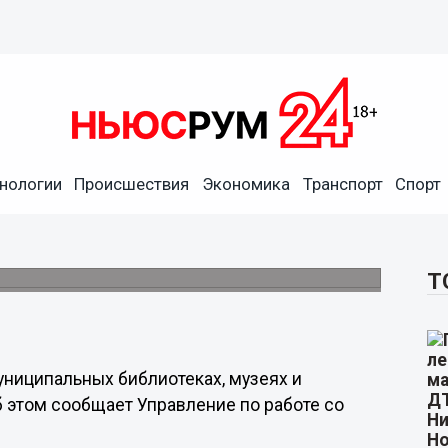
нологии
Происшествия
Экономика
Транспорт
Спорт
и кино» в Нижнем Новгороде
лекции и мастер-классы.
Т
униципальных библиотеках, музеях и
б этом сообщает Управление по работе со