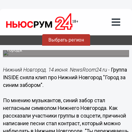
Культура
14.06.2017
16:24
Группа INSIDE сняла клип про Нижний
Новгород "Город за синим забором"
Выбрать регион
Синий забор, по мнению музыкантов, стал символом
города.
Нижний Новгород. 14 июня. NewsRoom24.ru -
Группа
INSIDE сняла клип про Нижний Новгород "Город за
синим забором".
По мнению музыкантов, синий забор стал
негласным символом Нижнего Новгорода. Как
рассказали участники группы в соцсети, причиной
написание песни стал контраст, который можно
наблюдать в Нижнем Новгороде. "Ты переживаешь