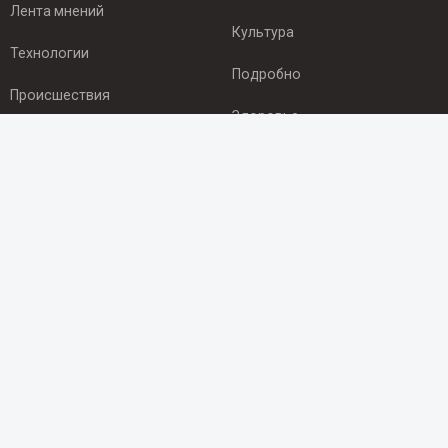
Лента мнений
Культура
Технологии
Подробно
Происшествия
Здоровье
Экономика
ПОДПИСКА
Подпишись на рассылку NEWSROOM24
и будь
в курсе новостей в своём городе:
Подписаться
© 2012 - 2025 ООО "Ньюсрум" (ИА Newsroom24 (Ньюсрум24).
Учредитель — ООО "Ньюсрум"
Свидетельство о регистрации СМИ ИА № ФС 77 - 45920 от 22.07.2011г.
выдано Федеральной службой по надзору в сфере связи,
информационных технологий и массовый коммуникаций.