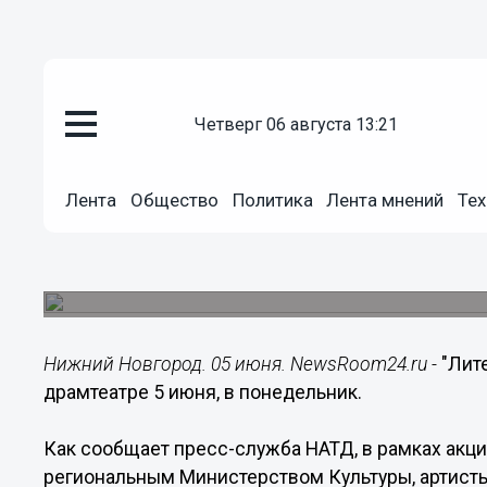
четверг 06 августа 13:21
Культура
05.06.2017
06:12
Лента
Общество
Политика
Лента мнений
Тех
"Литературная ночь" пройдет 
5 июня
Программа "Поэзия, театр и вдохновение" начнет
Нижний Новгород. 05 июня. NewsRoom24.ru -
"Лит
драмтеатре 5 июня, в понедельник.
Как сообщает пресс-служба НАТД, в рамках ак
региональным Министерством Культуры, артисты 