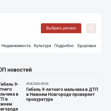
Выбрать регион
Недвижимость
Культура
Подробно
Здоровье
ОП новостей
05.8.2026 09:20
Гибель 9-летнего мальчика в ДТП
в Нижнем Новгороде проверяет
прокуратура