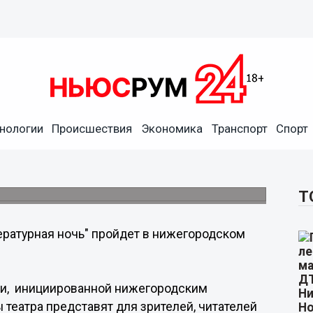
нологии
Происшествия
Экономика
Транспорт
Спорт
в нижегородском драмтеатре
ся в 21:00.
Т
ературная ночь" пройдет в нижегородском
ции, инициированной нижегородским
театра представят для зрителей, читателей