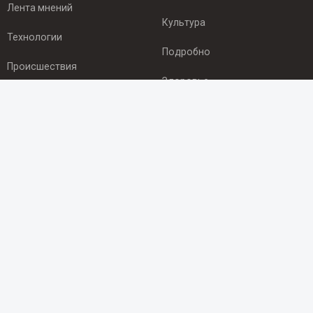
Лента мнений
Культура
Технологии
Подробно
Происшествия
Здоровье
Экономика
ПОДПИСКА
Подпишись на рассылку NEWSROOM24
и будь
в курсе новостей в своём городе:
Подписаться
© 2012 - 2025 ООО "Ньюсрум" (ИА Newsroom24 (Ньюсрум24).
Учредитель — ООО "Ньюсрум"
Свидетельство о регистрации СМИ ИА № ФС 77 - 45920 от 22.07.2011г.
выдано Федеральной службой по надзору в сфере связи,
информационных технологий и массовый коммуникаций.