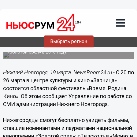
Культура
19.03.2017
23:59
Фестиваль «Время. Родина. Кино»
состоится в центре культуры и кино
«Зарница» с 20 по 26 марта
Выбрать регион
Нижегородцам увидят фильмы, получившие кинопремию
«Золотой орел» в 2016 году.
Нижний Новгород. 19 марта. NewsRoom24.ru -
С 20 по
26 марта в центре культуры и кино «Зарница»
состоится областной фестиваль «Время. Родина.
Кино». Об этом сообщает Управление по работе со
СМИ администрации Нижнего Новгорода.
Нижегородцы смогут бесплатно увидеть фильмы,
ставшие номинантами и лауреатами национальной
кинопремии «Золотой орел»: «Ледокол» и «Монах и