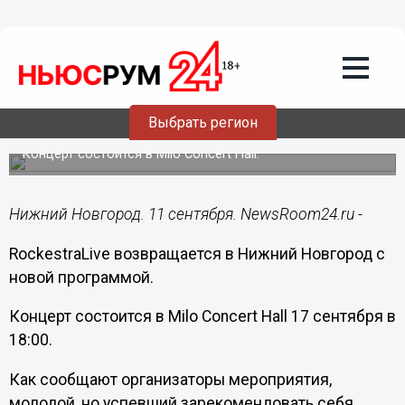
Культура
11.09.2016
10:23
Концерт RockestraLive состоится в
Выбрать регион
Нижнем Новгороде 17 сентября
Концерт состоится в Milo Concert Hall.
Нижний Новгород. 11 сентября. NewsRoom24.ru -
RockestraLive возвращается в Нижний Новгород с
новой программой.
Концерт состоится в Milo Concert Hall 17 сентября в
18:00.
Как сообщают организаторы мероприятия,
молодой, но успевший зарекомендовать себя