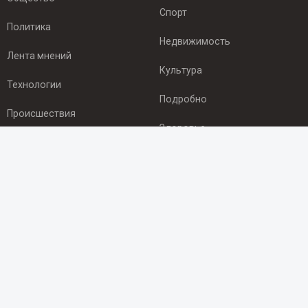
Спорт
Политика
Недвижимость
Лента мнений
Культура
Технологии
Подробно
Происшествия
Здоровье
Экономика
ПОДПИСКА
Подпишись на рассылку NEWSROOM24
и будь
в курсе новостей в своём городе:
Подписаться