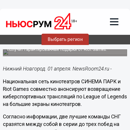
01.04.2016
12:32
Прямая трансляция по
киберспортивной дисциплине League
of Legends пройдет в Нижнем
Новгороде
Выбрать регион
Каждый посетитель этих специальных киносеансов
получит гарантированные подарки от Riot Games.
Нижний Новгород. 01 апреля. NewsRoom24.ru -
Национальная сеть кинотеатров СИНЕМА ПАРК и
Riot Games совместно анонсируют возвращение
киберспортивных трансляций по League of Legends
на большие экраны кинотеатров.
Согласно информации, две лучшие команды СНГ
сразятся между собой в серии до трех побед на